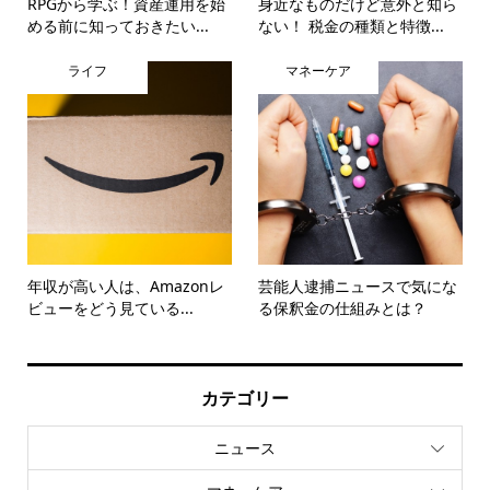
RPGから学ぶ！資産運用を始
身近なものだけど意外と知ら
める前に知っておきたい...
ない！ 税金の種類と特徴...
ライフ
マネーケア
年収が高い人は、Amazonレ
芸能人逮捕ニュースで気にな
ビューをどう見ている...
る保釈金の仕組みとは？
カテゴリー
ニュース