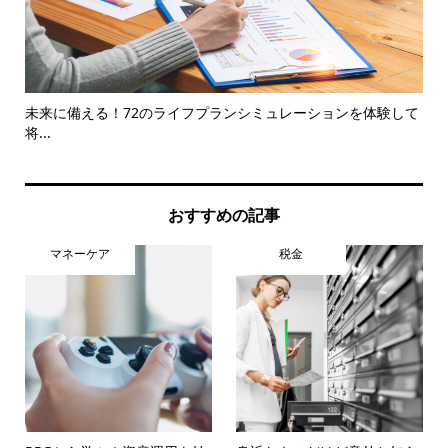
取
未来に備える！72のライフプランシミュレーションを体験して
楽
将...
ー..
おすすめの記事
マネーケア
税金