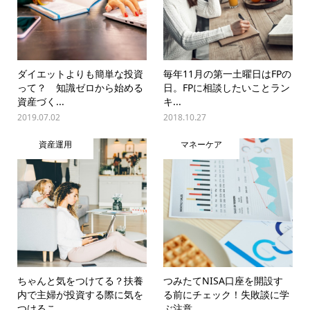
ダイエットよりも簡単な投資
毎年11月の第一土曜日はFPの
って？ 知識ゼロから始める
日。FPに相談したいことラン
資産づく...
キ...
2019.07.02
2018.10.27
資産運用
マネーケア
ちゃんと気をつけてる？扶養
つみたてNISA口座を開設す
内で主婦が投資する際に気を
る前にチェック！失敗談に学
つけるこ...
ぶ注意...