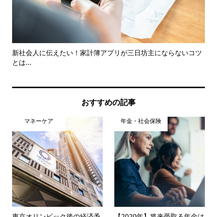
最大
新社会人に伝えたい！家計簿アプリが三日坊主にならないコツ
Yo
とは...
おすすめの記事
マネーケア
年金・社会保険
東京オリンピック後の経済予
【2020年】将来受取る年金は