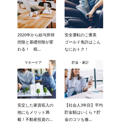
2020年から給与所得
安全運転のご褒美
控除と基礎控除が変
ゴールド免許はこん
わる！ 税...
なにおトク！
マネーケア
貯金・家計
安定した家賃収入の
【社会人3年目】平均
他にもメリット満
貯金額はいくら？貯
載！不動産投資の...
金のコツも徹...