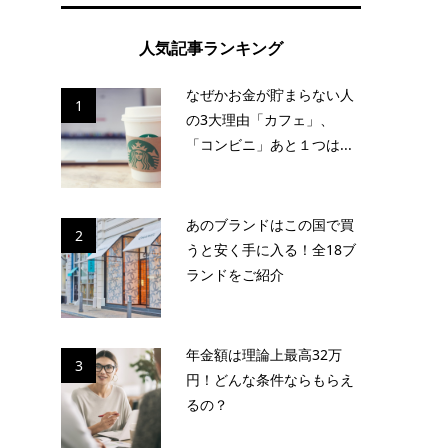
人気記事ランキング
なぜかお金が貯まらない人
1
の3大理由「カフェ」、
「コンビニ」あと１つは...
あのブランドはこの国で買
2
うと安く手に入る！全18ブ
ランドをご紹介
年金額は理論上最高32万
3
円！どんな条件ならもらえ
るの？