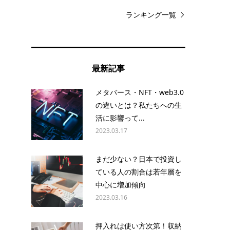
ランキング一覧
最新記事
メタバース・NFT・web3.0
の違いとは？私たちへの生
活に影響って...
2023.03.17
まだ少ない？日本で投資し
ている人の割合は若年層を
中心に増加傾向
2023.03.16
押入れは使い方次第！収納