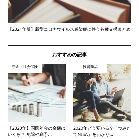
活用
【2021年版】新型コロナウイルス感染症に伴う各種支援まとめ
【
は..
おすすめの記事
年金・社会保険
投資商品
【2020年】国民年金の金額は
2020年どう変わる？「つみた
いくら？ 免除や猶予...
てNISA」をわかり...