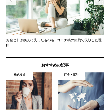
知ろ
お金と引き換えに失ったものも…コロナ禍の節約で失敗した理
「
由
とは.
おすすめの記事
株式投資
貯金・家計