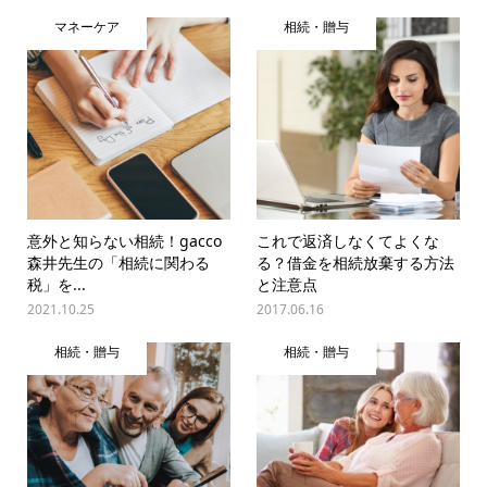
マネーケア
相続・贈与
意外と知らない相続！gacco
これで返済しなくてよくな
森井先生の「相続に関わる
る？借金を相続放棄する方法
税」を...
と注意点
2021.10.25
2017.06.16
相続・贈与
相続・贈与