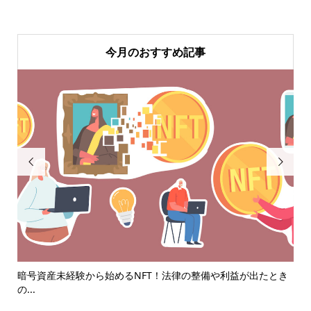
今月のおすすめ記事


コツ
暗号資産未経験から始めるNFT！法律の整備や利益が出たとき
3
の...
め