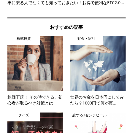
るサ
車に乗る人でなくても知っておきたい！お得で便利なETC2.0...
押
を
おすすめの記事
株式投資
貯金・家計
株価下落！ その時できる、初
世界のお金を日本円にしてみ
心者が取るべき対策とは
たら？1000円で何が買...
クイズ
恋する3センチヒール