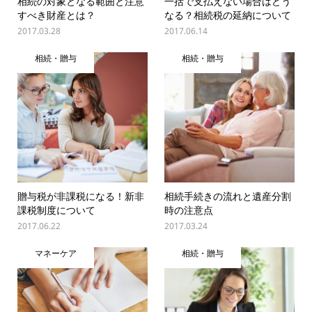
相続の対象となる範囲と注意
一括で支払えない場合はどう
すべき財産とは？
なる？相続税の延納について
2017.03.28
2017.06.14
相続・贈与
相続・贈与
贈与税が非課税になる！新非
相続手続きの流れと遺産分割
課税制度について
時の注意点
2017.06.22
2017.03.24
マネーケア
相続・贈与