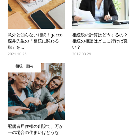
意外と知らない相続！gacco
相続税の計算はどうするの？
森井先生の「相続に関わる
相続の相談はどこに行けば良
税」を...
い？
2021.10.25
2017.03.29
相続・贈与
配偶者居住権の創設で、万が
一の場合の住まいはどうな