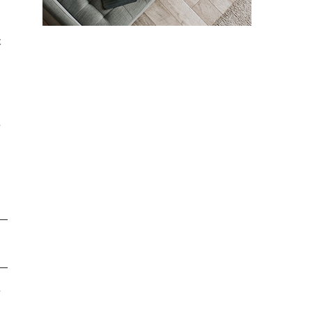
と
本
す
や
に
対