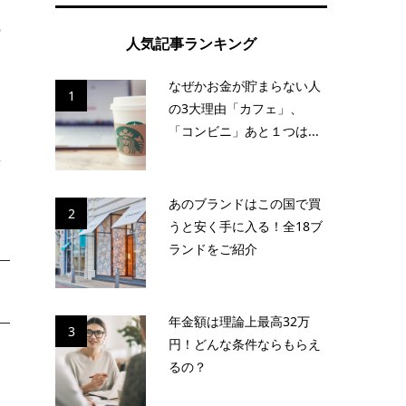
の
人気記事ランキング
なぜかお金が貯まらない人
1
の3大理由「カフェ」、
な
「コンビニ」あと１つは...
ト
言
あのブランドはこの国で買
2
うと安く手に入る！全18ブ
ランドをご紹介
年金額は理論上最高32万
3
円！どんな条件ならもらえ
るの？