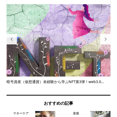


暗号資産（仮想通貨）未経験から学ぶNFT第3弾！web3.0...
20
おすすめの記事
マネーケア
老後