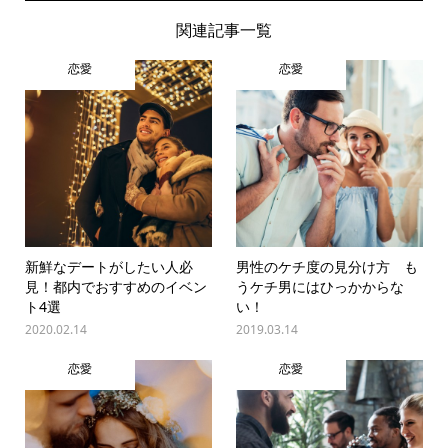
関連記事一覧
恋愛
恋愛
新鮮なデートがしたい人必
男性のケチ度の見分け方 も
見！都内でおすすめのイベン
うケチ男にはひっかからな
ト4選
い！
2020.02.14
2019.03.14
恋愛
恋愛