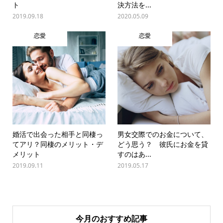
ト
決方法を...
2019.09.18
2020.05.09
恋愛
恋愛
婚活で出会った相手と同棲っ
男女交際でのお金について、
てアリ？同棲のメリット・デ
どう思う？ 彼氏にお金を貸
メリット
すのはあ...
2019.09.11
2019.05.17
今月のおすすめ記事