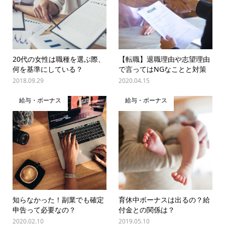
20代の女性は職種を選ぶ際、
【転職】退職理由や志望理由
何を基準にしている？
で言ってはNGなことと対策
2018.09.29
2020.04.15
給与・ボーナス
給与・ボーナス
知らなかった！副業でも確定
育休中ボーナスは出るの？給
申告って必要なの？
付金との関係は？
2020.02.10
2019.05.10