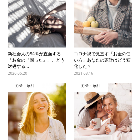
新社会人の84％が直面する
コロナ禍で見直す「お金の使
「お金の『困った』」、どう
い方」あなたの家計はどう変
対処する...
化した？
2020.06.20
2021.03.16
貯金・家計
貯金・家計