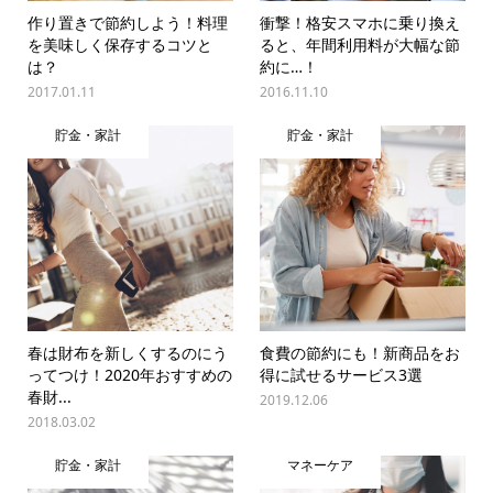
作り置きで節約しよう！料理
衝撃！格安スマホに乗り換え
を美味しく保存するコツと
ると、年間利用料が大幅な節
は？
約に…！
2017.01.11
2016.11.10
貯金・家計
貯金・家計
春は財布を新しくするのにう
食費の節約にも！新商品をお
ってつけ！2020年おすすめの
得に試せるサービス3選
春財...
2019.12.06
2018.03.02
貯金・家計
マネーケア