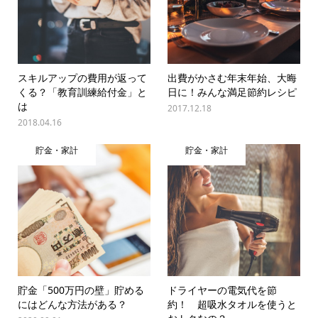
スキルアップの費用が返って
出費がかさむ年末年始、大晦
くる？「教育訓練給付金」と
日に！みんな満足節約レシピ
は
2017.12.18
2018.04.16
貯金・家計
貯金・家計
貯金「500万円の壁」貯める
ドライヤーの電気代を節
にはどんな方法がある？
約！ 超吸水タオルを使うと