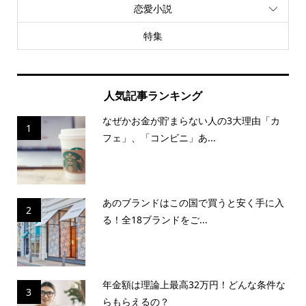
恋愛小説
特集
人気記事ランキング
なぜかお金が貯まらない人の3大理由「カ
1
フェ」、「コンビニ」あ...
あのブランドはこの国で買うと安く手に入
2
る！全18ブランドをご...
年金額は理論上最高32万円！どんな条件な
3
らもらえるの？