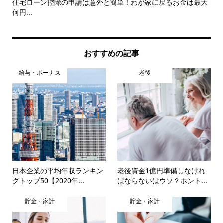
が貯
住宅ローン控除の申請は意外と簡単！わが家に戻るお金は最大
ス
何円...
「人
おすすめの記事
給与・ボーナス
老後
日本企業の平均年収ランキン
老後資金1億円準備しなけれ
グトップ50【2020年...
ばならないはウソ？ホント...
貯金・家計
貯金・家計