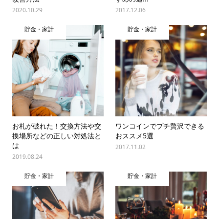
2020.10.29
2017.12.06
貯金・家計
貯金・家計
お札が破れた！交換方法や交
ワンコインでプチ贅沢できる
換場所などの正しい対処法と
おススメ5選
は
2017.11.02
2019.08.24
貯金・家計
貯金・家計