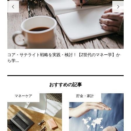


調
コア・サテライト戦略を実践・検討！【Z世代のマネー学】か
本
ら学...
ク
おすすめの記事
マネーケア
貯金・家計