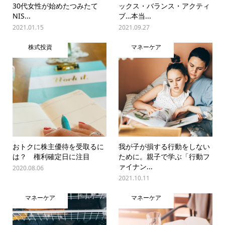
30代女性が始めたつみたて
ックス・バランス・アクティ
NIS...
ブ…本当...
2021.01.15
2021.09.27
株式投資
マネーケア
おトクに株主優待を受取るに
我が子が損する行動をしない
は？ 権利確定日に注目
ために。親子で学ぶ「行動フ
ァイナン...
2020.08.06
2021.10.11
マネーケア
マネーケア