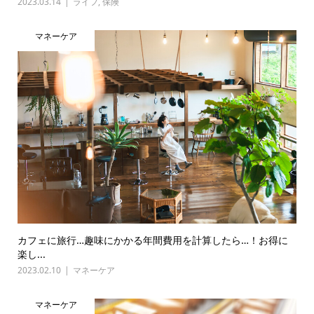
2023.03.14
ライフ
,
保険
マネーケア
カフェに旅行…趣味にかかる年間費用を計算したら…！お得に
楽し...
2023.02.10
マネーケア
マネーケア