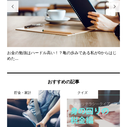


ら効
お金の勉強はハードル高い！？亀の歩みである私が0からはじ
片
めた...
理..
おすすめの記事
貯金・家計
クイズ