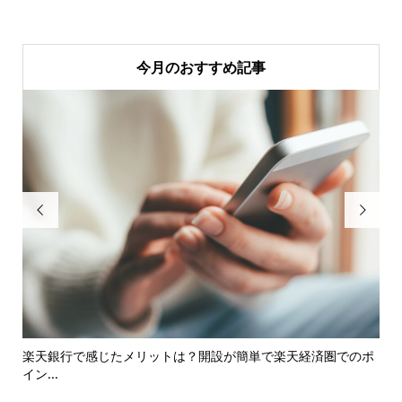
今月のおすすめ記事


楽天銀行で感じたメリットは？開設が簡単で楽天経済圏でのポ
育
イン...
談