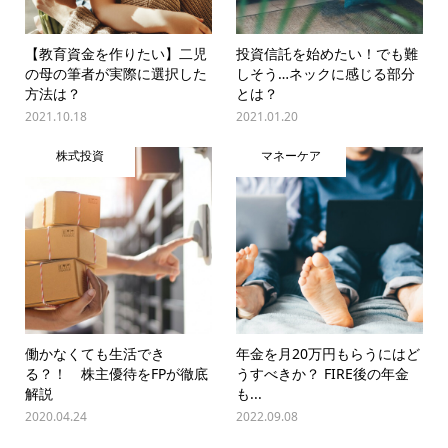
【教育資金を作りたい】二児
投資信託を始めたい！でも難
の母の筆者が実際に選択した
しそう…ネックに感じる部分
方法は？
とは？
2021.10.18
2021.01.20
株式投資
マネーケア
働かなくても生活でき
年金を月20万円もらうにはど
る？！ 株主優待をFPが徹底
うすべきか？ FIRE後の年金
解説
も...
2020.04.24
2022.09.08