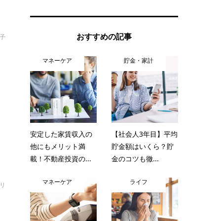
おすすめの記事
啓子
と
マネーケア
貯金・家計
も
安定した家賃収入の
【社会人3年目】平均
他にもメリット満
貯金額はいくら？貯
載！不動産投資の...
金のコツも徹...
マネーケア
ライフ
オリ
ス