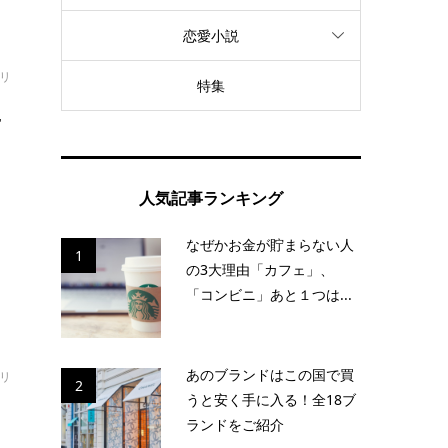
恋愛小説
オリ
特集
に
の
人気記事ランキング
題
なぜかお金が貯まらない人
1
の3大理由「カフェ」、
「コンビニ」あと１つは...
あのブランドはこの国で買
オリ
2
うと安く手に入る！全18ブ
ランドをご紹介