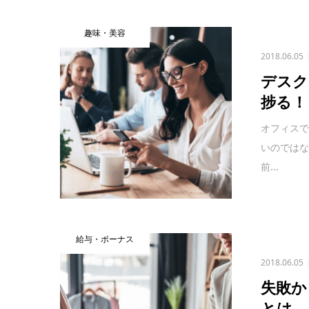
趣味・美容
2018.06.05
デスク
捗る！
オフィス
いのでは
前...
給与・ボーナス
2018.06.05
失敗か
とは