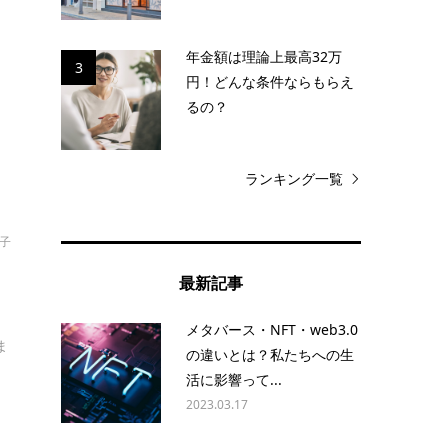
く
年金額は理論上最高32万
3
円！どんな条件ならもらえ
るの？
ランキング一覧
裕子
最新記事
メタバース・NFT・web3.0
ま
の違いとは？私たちへの生
活に影響って...
2023.03.17