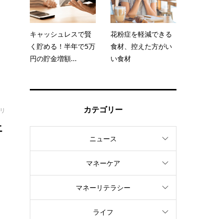
ト
キャッシュレスで賢
花粉症を軽減できる
く貯める！半年で5万
食材、控えた方がい
円の貯金増額...
い食材
カテゴリー
オリ
エ
ニュース
マネーケア
し
マネーリテラシー
ライフ