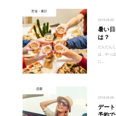
貯金・家計
2018.06.09
暑い日
は？
だんだん
は、やっ
に...
恋愛
2018.06.08
デート
予約で