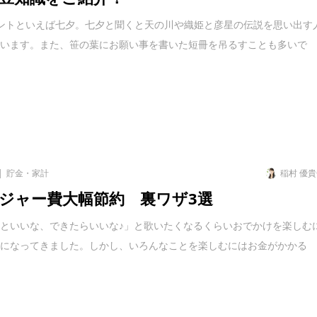
ントといえば七夕。七夕と聞くと天の川や織姫と彦星の伝説を思い出す
思います。また、笹の葉にお願い事を書いた短冊を吊るすことも多いで
貯金・家計
稲村 優
ジャー費大幅節約 裏ワザ3選
といいな、できたらいいな♪」と歌いたくなるくらいおでかけを楽しむ
節になってきました。しかし、いろんなことを楽しむにはお金がかかる