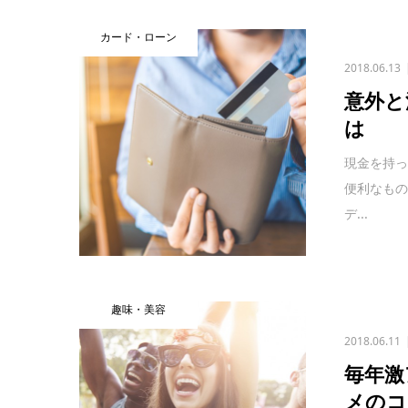
カード・ローン
2018.06.13
意外と
は
現金を持
便利なもの
デ...
趣味・美容
2018.06.11
毎年激
メのコ