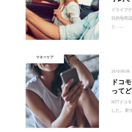
ドライブ
目的地周
と、...
マネーケア
2018.06.08
ドコモ
ってど
NTTドコ
した。 新