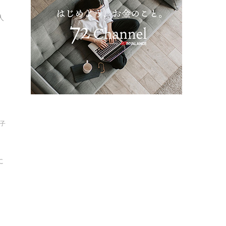
人
貴子
に