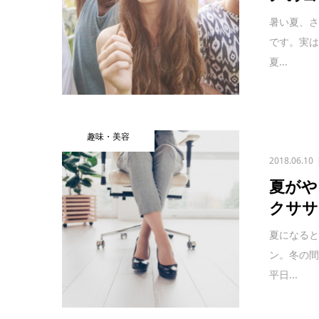
暑い夏、
です。実は
夏...
趣味・美容
2018.06.10
夏がや
クササ
夏になる
ン。冬の
平日...