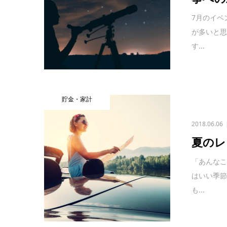
7月のイベ
が多いと
す...
貯金・家計
2018.06.06
夏のレ
「あんなこ
はいい季
も...