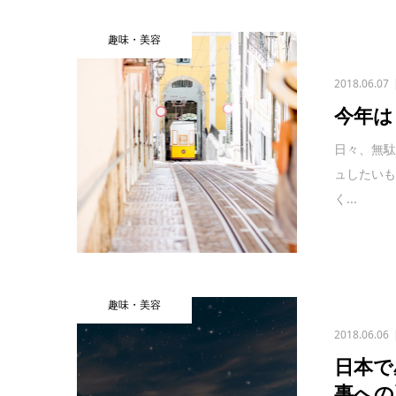
趣味・美容
2018.06.07
今年は
日々、無駄
ュしたい
く...
趣味・美容
2018.06.06
日本で
事への