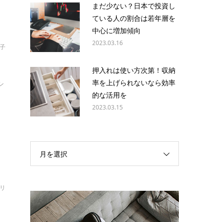
まだ少ない？日本で投資し
ている人の割合は若年層を
中心に増加傾向
2023.03.16
倫子
押入れは使い方次第！収納
率を上げられないなら効率
シ
的な活用を
2023.03.15
月を選択
オリ