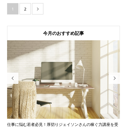
1
2

今月のおすすめ記事


別の
仕事に悩む若者必見！厚切りジェイソンさんの稼ぐ力講座を受
【