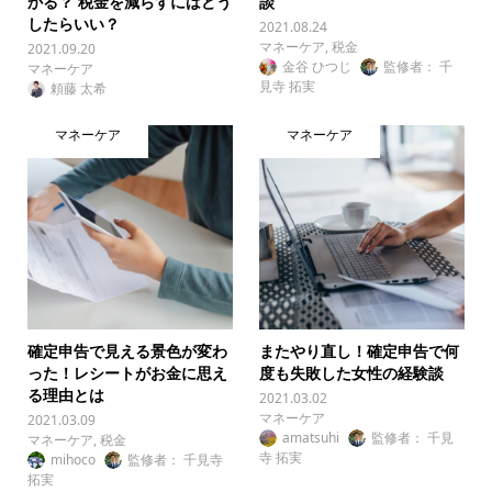
かる？ 税金を減らすにはどう
談
したらいい？
2021.08.24
マネーケア
,
税金
2021.09.20
金谷 ひつじ
監修者： 千
マネーケア
見寺 拓実
頼藤 太希
マネーケア
マネーケア
確定申告で見える景色が変わ
またやり直し！確定申告で何
った！レシートがお金に思え
度も失敗した女性の経験談
る理由とは
2021.03.02
マネーケア
2021.03.09
amatsuhi
監修者： 千見
マネーケア
,
税金
寺 拓実
mihoco
監修者： 千見寺
拓実