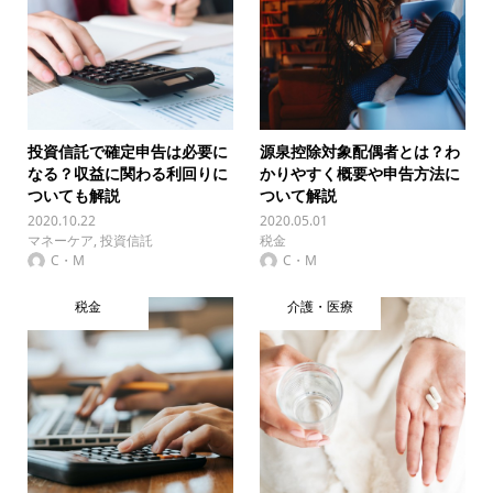
投資信託で確定申告は必要に
源泉控除対象配偶者とは？わ
なる？収益に関わる利回りに
かりやすく概要や申告方法に
ついても解説
ついて解説
2020.10.22
2020.05.01
マネーケア
,
投資信託
税金
C・M
C・M
税金
介護・医療