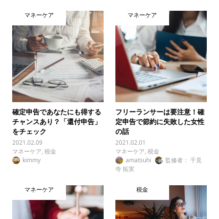
マネーケア
マネーケア
確定申告であなたにも得する
フリーランサーは要注意！確
チャンスあり？「還付申告」
定申告で節約に失敗した女性
をチェック
の話
2021.02.09
2021.02.01
マネーケア
,
税金
マネーケア
,
税金
kimmy
amatsuhi
監修者： 千見
寺 拓実
マネーケア
税金