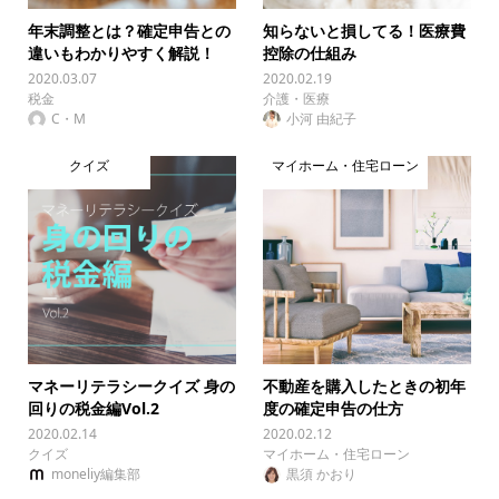
年末調整とは？確定申告との
知らないと損してる！医療費
違いもわかりやすく解説！
控除の仕組み
2020.03.07
2020.02.19
税金
介護・医療
C・M
小河 由紀子
クイズ
マイホーム・住宅ローン
マネーリテラシークイズ 身の
不動産を購入したときの初年
回りの税金編Vol.2
度の確定申告の仕方
2020.02.14
2020.02.12
クイズ
マイホーム・住宅ローン
moneliy編集部
黒須 かおり