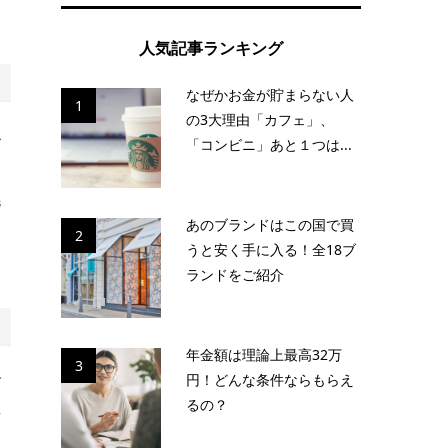
人気記事ランキング
なぜかお金が貯まらない人
1
の3大理由「カフェ」、
で
「コンビニ」あと１つは...
な
毛
あのブランドはこの国で買
2
うと安く手に入る！全18ブ
ランドをご紹介
年金額は理論上最高32万
3
円！どんな条件ならもらえ
ダ
るの？
来
す