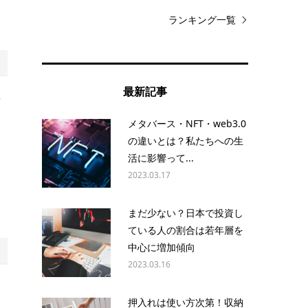
ランキング一覧
最新記事
言
メタバース・NFT・web3.0
の違いとは？私たちへの生
活に影響って...
す
2023.03.17
。
まだ少ない？日本で投資し
ている人の割合は若年層を
中心に増加傾向
2023.03.16
押入れは使い方次第！収納