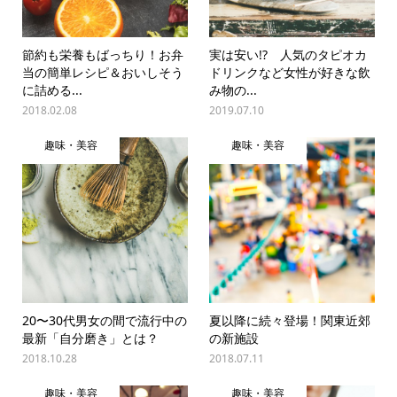
節約も栄養もばっちり！お弁
実は安い!? 人気のタピオカ
当の簡単レシピ＆おいしそう
ドリンクなど女性が好きな飲
に詰める...
み物の...
2018.02.08
2019.07.10
趣味・美容
趣味・美容
20〜30代男女の間で流行中の
夏以降に続々登場！関東近郊
最新「自分磨き」とは？
の新施設
2018.10.28
2018.07.11
趣味・美容
趣味・美容