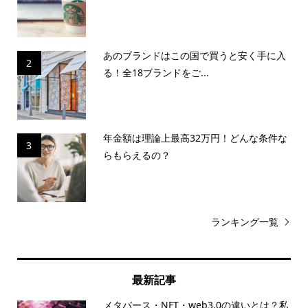
あのブランドはこの国で買うと安く手に入
2
る！全18ブランドをご...
年金額は理論上最高32万円！どんな条件な
3
らもらえるの？
ランキング一覧
最新記事
メタバース・NFT・web3.0の違いとは？私