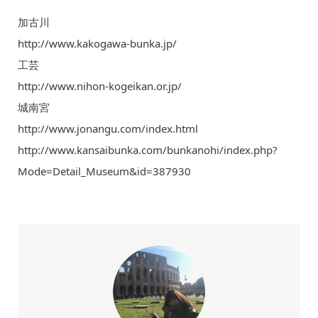
加古川
http://www.kakogawa-bunka.jp/
工芸
http://www.nihon-kogeikan.or.jp/
城南宮
http://www.jonangu.com/index.html
http://www.kansaibunka.com/bunkanohi/index.php?
Mode=Detail_Museum&id=387930