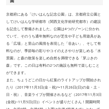
園
京都府にある「けいはんな記念公園」は、京都府立公園と
してけいはんな学研都市（関西文化学術研究都市）の建設
を記念して整備されました。公園は4つのゾーンに分かれ
ていて、そのうち通年無料なのが芝生や子ども用遊具があ
る「広場」と里山の風情を表現した「谷あい」、そして有
料なのが、季節毎の彩りやコイのえさやりが楽しめる「水
景園」と森の散策を楽しめ自然を満喫できる「芽ぶきの
森」です。この日は有料の2つの施設も無料で楽しむこと
ができます。
また、ちょうどこの日から紅葉のライトアップが開始され
たり（2017年11月3日(金・祝)〜11月26日(日)の金・土・
日・祝）、音楽ライブが開催されるなど（2017年11月3日
(金祝)~11月5日(日)）イベントが盛りだくさん！開園時間
は、午前9時～午後5時（入園は午後4時半まで）となって