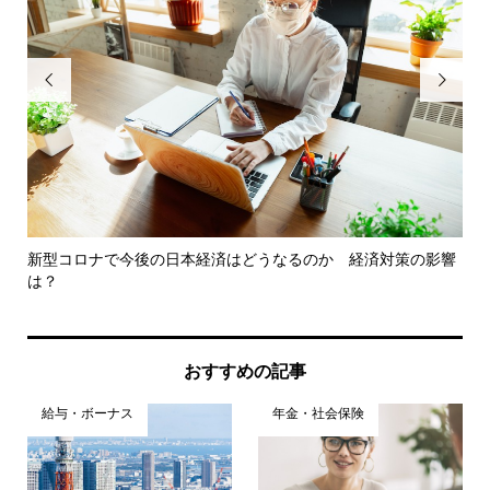


ぶべ
新型コロナで今後の日本経済はどうなるのか 経済対策の影響
電
は？
べ..
おすすめの記事
給与・ボーナス
年金・社会保険