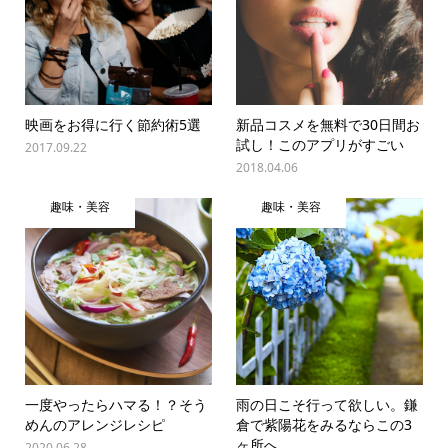
映画をお得に行く節約術5選
新品コスメを無料で30日間お
試し！このアプリがすごい
2017.09.22
2018.04.06
趣味・美容
趣味・美容
一度やったらハマる！？そう
雨の日こそ行って欲しい。鎌
めんのアレンジレシピ
倉で紫陽花をみるならこの3
ヶ所へ
2020.06.28