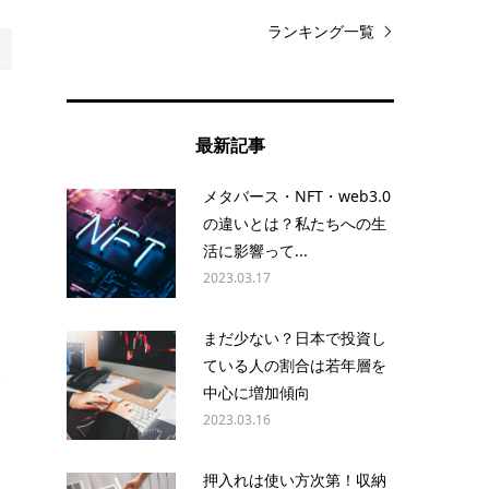
ランキング一覧
最新記事
メタバース・NFT・web3.0
の違いとは？私たちへの生
り
活に影響って...
2023.03.17
まだ少ない？日本で投資し
ている人の割合は若年層を
い
中心に増加傾向
2023.03.16
ょ
押入れは使い方次第！収納