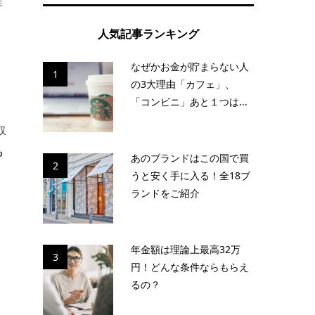
年
人気記事ランキング
なぜかお金が貯まらない人
1
の3大理由「カフェ」、
「コンビニ」あと１つは...
収
も
あのブランドはこの国で買
2
うと安く手に入る！全18ブ
ランドをご紹介
年金額は理論上最高32万
3
円！どんな条件ならもらえ
るの？