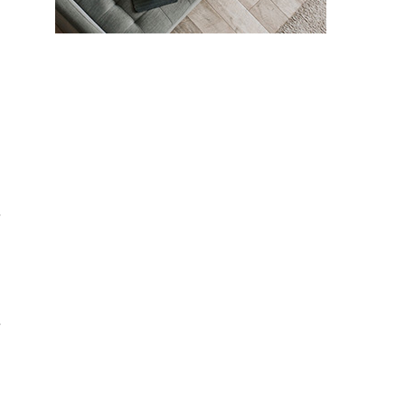
も
理
性
イ