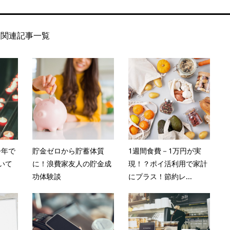
関連記事一覧
今年で
貯金ゼロから貯蓄体質
1週間食費－1万円が実
いて
に！浪費家友人の貯金成
現！？ポイ活利用で家計
功体験談
にプラス！節約レ...