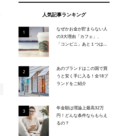
の
人気記事ランキング
なぜかお金が貯まらない人
1
の3大理由「カフェ」、
セ
「コンビニ」あと１つは...
ツ
ょ
あのブランドはこの国で買
2
うと安く手に入る！全18ブ
ランドをご紹介
い
年金額は理論上最高32万
3
円！どんな条件ならもらえ
な
るの？