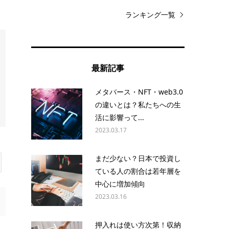
ランキング一覧
最新記事
メタバース・NFT・web3.0
の違いとは？私たちへの生
活に影響って...
2023.03.17
まだ少ない？日本で投資し
ている人の割合は若年層を
中心に増加傾向
2023.03.16
押入れは使い方次第！収納