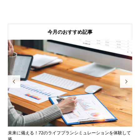
今月のおすすめ記事


トや
未来に備える！72のライフプランシミュレーションを体験して
不動
将...