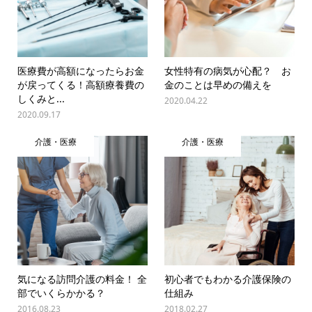
医療費が高額になったらお金
女性特有の病気が心配？ お
が戻ってくる！高額療養費の
金のことは早めの備えを
しくみと...
2020.04.22
2020.09.17
介護・医療
介護・医療
気になる訪問介護の料金！ 全
初心者でもわかる介護保険の
部でいくらかかる？
仕組み
2016.08.23
2018.02.27