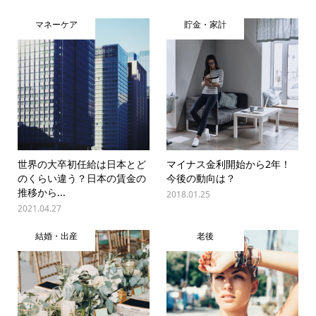
マネーケア
貯金・家計
世界の大卒初任給は日本とど
マイナス金利開始から2年！
のくらい違う？日本の賃金の
今後の動向は？
推移から...
2018.01.25
2021.04.27
結婚・出産
老後