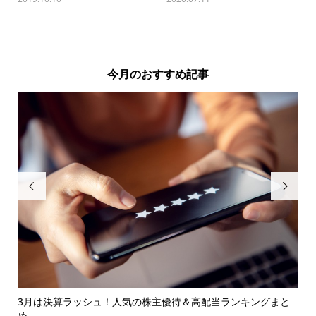
今月のおすすめ記事


じ
3月は決算ラッシュ！人気の株主優待＆高配当ランキングまと
学
め
談