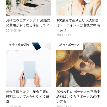
お得にウエディング！ 結婚式
100歳まで生きたい人の割合
の費用が安くなる季節って？
は？ ポイントは老後の準備
にあり
2016.08.19
2018.07.11
年金・社会保険
給与・ボーナス
年金手帳とは？ 年金手帳の
20代女性のボーナスの平均支
役割についてわかりやすく解
給額はいくら？ボーナスの使
説！
い方も...
2019.10.10
2020.07.11