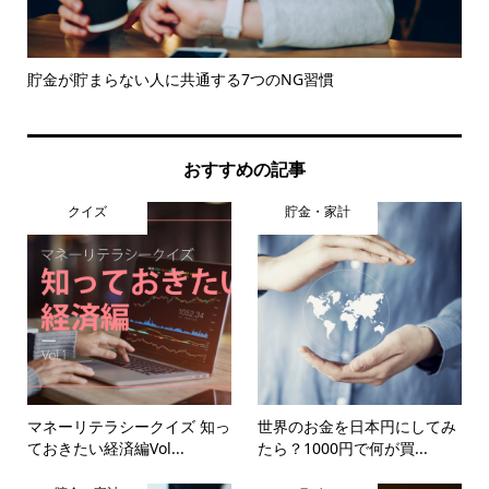
20代女性の貯金額はいくら？ 貯蓄を成功させる方法とは
おすすめの記事
クイズ
貯金・家計
マネーリテラシークイズ 知っ
世界のお金を日本円にしてみ
ておきたい経済編Vol...
たら？1000円で何が買...