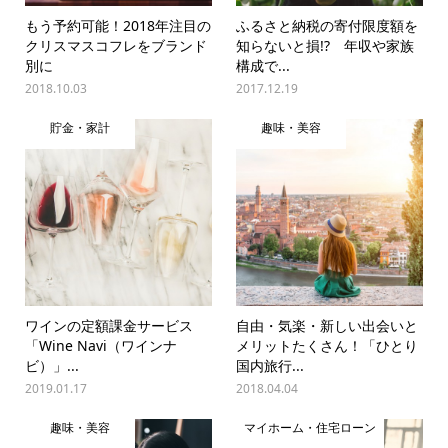
もう予約可能！2018年注目の
ふるさと納税の寄付限度額を
クリスマスコフレをブランド
知らないと損!? 年収や家族
別に
構成で...
2018.10.03
2017.12.19
貯金・家計
趣味・美容
ワインの定額課金サービス
自由・気楽・新しい出会いと
「Wine Navi（ワインナ
メリットたくさん！「ひとり
ビ）」...
国内旅行...
2019.01.17
2018.04.04
趣味・美容
マイホーム・住宅ローン