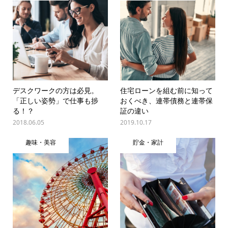
デスクワークの方は必見。
住宅ローンを組む前に知って
「正しい姿勢」で仕事も捗
おくべき、連帯債務と連帯保
る！？
証の違い
2018.06.05
2019.10.17
趣味・美容
貯金・家計