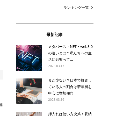
ランキング一覧
の
に
に
最新記事
メタバース・NFT・web3.0
の違いとは？私たちへの生
活に影響って...
2023.03.17
まだ少ない？日本で投資し
ている人の割合は若年層を
中心に増加傾向
2023.03.16
標
押入れは使い方次第！収納