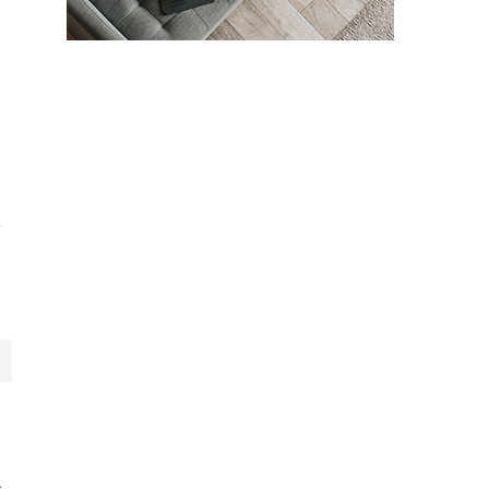
足
し
体
は
な
で