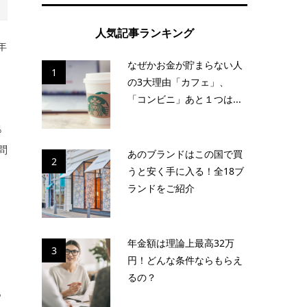
人気記事ランキング
年
なぜかお金が貯まらない人
1
の3大理由「カフェ」、
「コンビニ」あと１つは...
％
問
あのブランドはこの国で買
2
うと安く手に入る！全18ブ
ランドをご紹介
て
年金額は理論上最高32万
3
円！どんな条件ならもらえ
るの？
っ