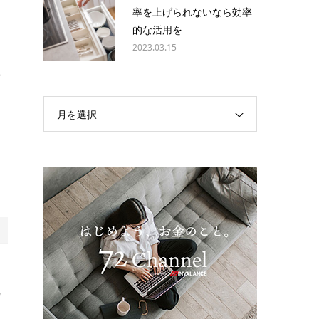
率を上げられないなら効率
的な活用を
＝
2023.03.15
労
月を選択
結
っ
の