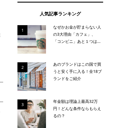
人気記事ランキング
なぜかお金が貯まらない人
1
の3大理由「カフェ」、
値
「コンビニ」あと１つは...
う
あのブランドはこの国で買
2
うと安く手に入る！全18ブ
ランドをご紹介
年金額は理論上最高32万
3
円！どんな条件ならもらえ
ラ
るの？