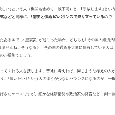
欲しい｣という人（機関も含めて 以下同）と、｢手放します｣とい
式などと同様に、｢需要と供給｣のバランスで成り立っている
ので
たある国で｢大型震災｣が起こった場合、どちらも｢その国の経済活
りませんね。そうなると、その国の通貨を大量に保有している人は
うのが通常でしょう。
買ってくれる人を捜します。普通に考えれば、同じような考えの人
あり、｢買いたい｣という人のほうが少ないバランスになるのが、一
大げさなケースですが、細かな経済情勢や政治家の発言など、刻一