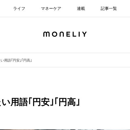
ライフ
マネーケア
連載
記事一覧
い用語｢円安｣｢円高｣
用語｢円安｣｢円高｣