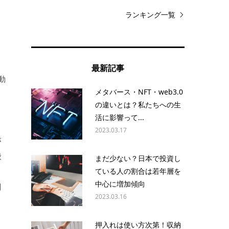
ランキング一覧
う
最新記事
動
メタバース・NFT・web3.0
、
の違いとは？私たちへの生
活に影響って...
2023.03.17
が
般
まだ少ない？日本で投資し
ている人の割合は若年層を
中心に増加傾向
刻
2023.03.16
押入れは使い方次第！収納