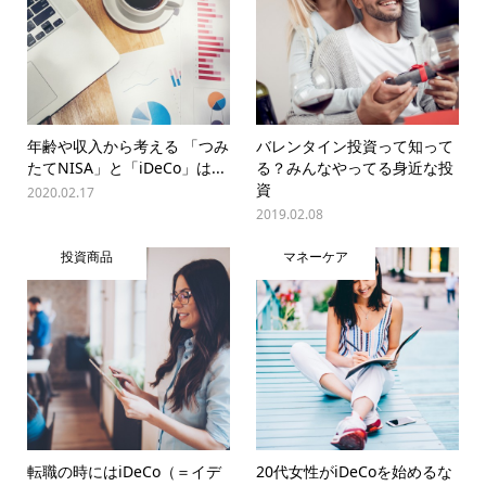
年齢や収入から考える 「つみ
バレンタイン投資って知って
たてNISA」と「iDeCo」は...
る？みんなやってる身近な投
資
2020.02.17
2019.02.08
投資商品
マネーケア
転職の時にはiDeCo（＝イデ
20代女性がiDeCoを始めるな