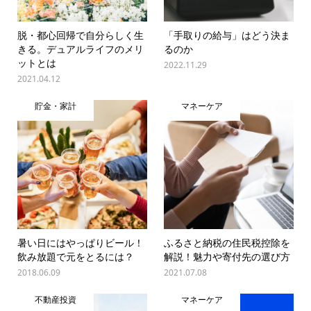
脱・都心回帰で自分らしく生
「手取りの給与」はどう決ま
きる。デュアルライフのメリ
るのか
ットとは
2022.11.29
2021.04.12
貯金・家計
マネーケア
暑い日にはやっぱりビール！
ふるさと納税の住民税控除を
飲み放題で元をとるには？
解説！魅力や寄付先の選び方
2018.06.09
2021.07.08
不動産投資
マネーケア