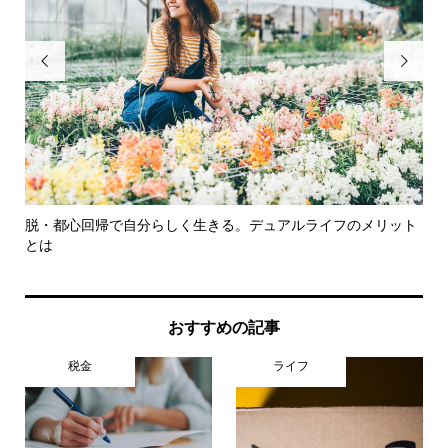


体験
脱・都心回帰で自分らしく生きる。デュアルライフのメリット
3
とは
め
おすすめの記事
税金
ライフ