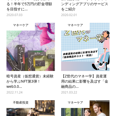
る！半年で5万円の貯金増額
ンディングアプリのサービス
を目指すに...
をご紹介
2020.07.03
2020.02.01
マネーケア
マネーケア
暗号資産（仮想通貨）未経験
【Z世代のマネー学】資産運
から学ぶNFT第3弾！
用の結果に影響を及ぼす「金
web3.0...
融商品の...
2022.11.24
2021.03.22
不動産投資
マネーケア