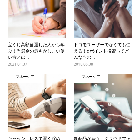
宝くじ高額当選した人から学
ドコモユーザーでなくても使
ぶ！当選金の最もかしこい使
える！dポイント投資ってど
い方とは...
んなもの...
2021.01.07
2018.06.08
マネーケア
マネーケア
キャッシュレスで賢く貯め
新商品が続々！クラウドファ