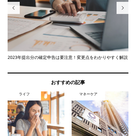


でき
2023年提出分の確定申告は要注意！変更点をわかりやすく解説
ス
「人
おすすめの記事
ライフ
マネーケア