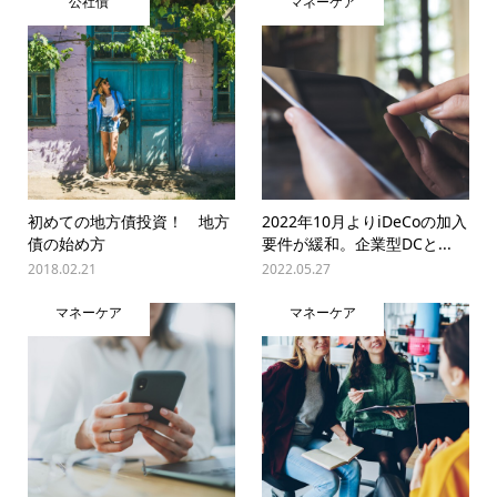
公社債
マネーケア
初めての地方債投資！ 地方
2022年10月よりiDeCoの加入
債の始め方
要件が緩和。企業型DCと...
2018.02.21
2022.05.27
マネーケア
マネーケア