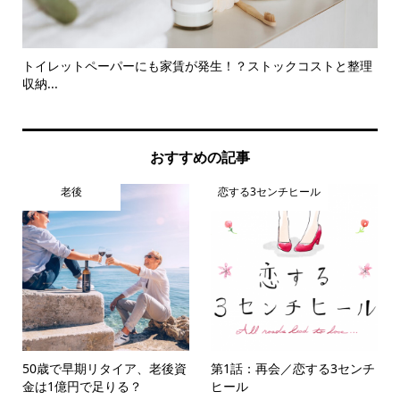
対
トイレットペーパーにも家賃が発生！？ストックコストと整理
【
収納...
は..
おすすめの記事
老後
恋する3センチヒール
50歳で早期リタイア、老後資
第1話：再会／恋する3センチ
金は1億円で足りる？
ヒール