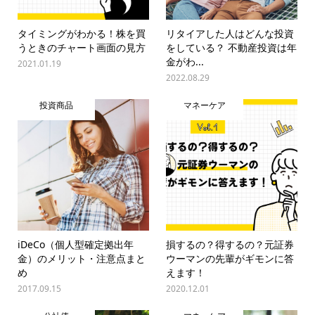
タイミングがわかる！株を買
リタイアした人はどんな投資
うときのチャート画面の見方
をしている？ 不動産投資は年
金がわ...
2021.01.19
2022.08.29
投資商品
マネーケア
iDeCo（個人型確定拠出年
損するの？得するの？元証券
金）のメリット・注意点まと
ウーマンの先輩がギモンに答
め
えます！
2017.09.15
2020.12.01