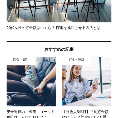
して
20代女性の貯金額はいくら？ 貯蓄を成功させる方法とは
お
のこ.
おすすめの記事
貯金・家計
貯金・家計
安全運転のご褒美 ゴールド
【社会人3年目】平均貯金額
免許はこんなにおトク！
はいくら？貯金のコツも徹...