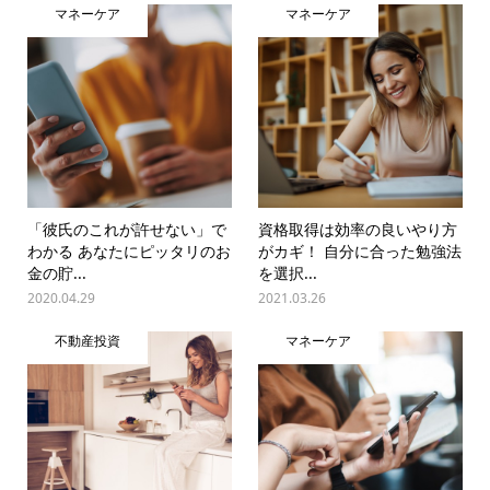
マネーケア
マネーケア
「彼氏のこれが許せない」で
資格取得は効率の良いやり方
わかる あなたにピッタリのお
がカギ！ 自分に合った勉強法
金の貯...
を選択...
2020.04.29
2021.03.26
不動産投資
マネーケア