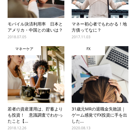
モバイル決済利用率 日本と
マネー初心者でもわかる！地
アメリカ・中国との違いは？
方債ってなに？
2018.07.05
2017.11.03
マネーケア
FX
若者の資産運用は、貯蓄より
31歳元MRの退職金失敗談｜
も投資！ 意識調査でわかっ
ゲーム感覚でFX投資に手を出
たこと【...
した...
2018.12.26
2020.08.13