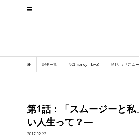
記事一覧
NO(money＋love)
第1話：「スムージ
第1話：「スムージーと私」／
い人生って？—
2017.02.22