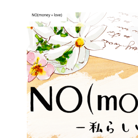
NO(money＋love)