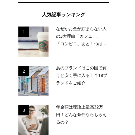
人気記事ランキング
なぜかお金が貯まらない人
1
の3大理由「カフェ」、
「コンビニ」あと１つは...
あのブランドはこの国で買
2
うと安く手に入る！全18ブ
ランドをご紹介
年金額は理論上最高32万
3
円！どんな条件ならもらえ
るの？