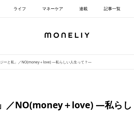
ライフ
マネーケア
連載
記事一覧
ーと私」／NO(money＋love) —私らしい人生って？—
NO(money＋love) —私らし