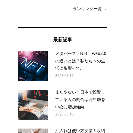
ランキング一覧
最新記事
メタバース・NFT・web3.0
の違いとは？私たちへの生
活に影響って...
2023.03.17
まだ少ない？日本で投資し
ている人の割合は若年層を
中心に増加傾向
2023.03.16
押入れは使い方次第！収納