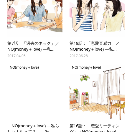
第7話：「過去のネック」／
第18話：「恋愛直感力」／
NO(money＋love) —私...
NO(money＋love) —私...
2017.04.05
2017.06.28
NO(money＋love)
NO(money＋love)
「NO(money＋love) —私ら
第16話：「恋愛ミーティン
しい人生って？—」Pe...
グ」／NO(money＋love)...