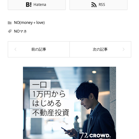
Hatena
RSS
NO(money＋love)
NOマネ