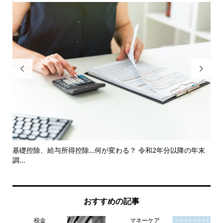


ース
基礎控除、給与所得控除…何が変わる？ 令和2年分以降の年末
コ
調...
おすすめの記事
税金
マネーケア