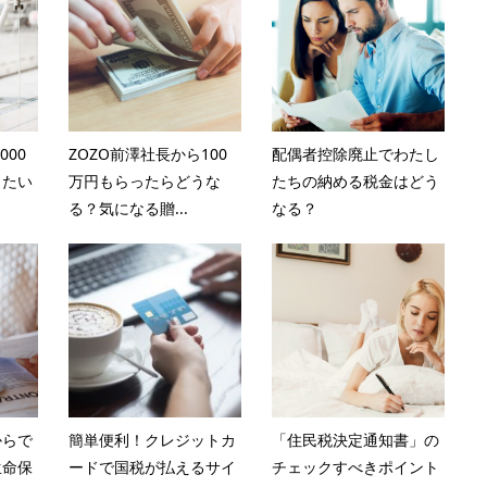
000
ZOZO前澤社長から100
配偶者控除廃止でわたし
きたい
万円もらったらどうな
たちの納める税金はどう
る？気になる贈...
なる？
からで
簡単便利！クレジットカ
「住民税決定通知書」の
生命保
ードで国税が払えるサイ
チェックすべきポイント