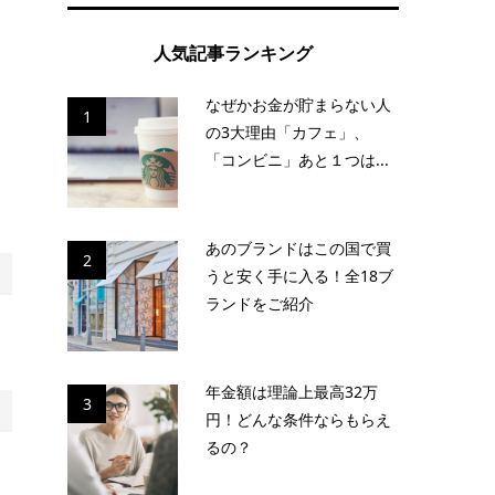
人気記事ランキング
ま
なぜかお金が貯まらない人
1
の3大理由「カフェ」、
「コンビニ」あと１つは...
あのブランドはこの国で買
2
うと安く手に入る！全18ブ
ランドをご紹介
年金額は理論上最高32万
3
円！どんな条件ならもらえ
るの？