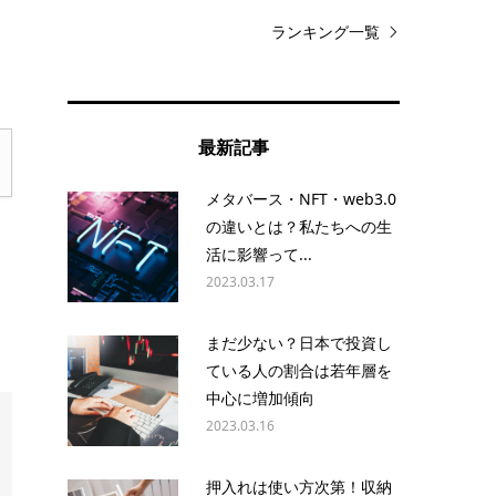
ランキング一覧
最新記事
メタバース・NFT・web3.0
の違いとは？私たちへの生
活に影響って...
2023.03.17
まだ少ない？日本で投資し
ている人の割合は若年層を
中心に増加傾向
2023.03.16
押入れは使い方次第！収納