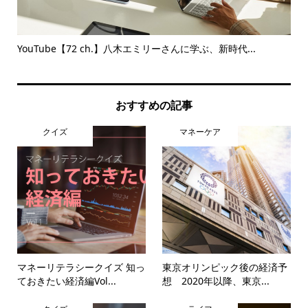
」
YouTube【72 ch.】八木エミリーさんに学ぶ、新時代...
【
トに.
おすすめの記事
クイズ
マネーケア
マネーリテラシークイズ 知っ
東京オリンピック後の経済予
ておきたい経済編Vol...
想 2020年以降、東京...