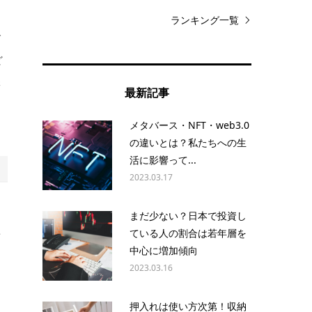
ランキング一覧
げ
ど
濯
最新記事
る
メタバース・NFT・web3.0
の違いとは？私たちへの生
活に影響って...
2023.03.17
つ
まだ少ない？日本で投資し
欲
ている人の割合は若年層を
中心に増加傾向
2023.03.16
押入れは使い方次第！収納