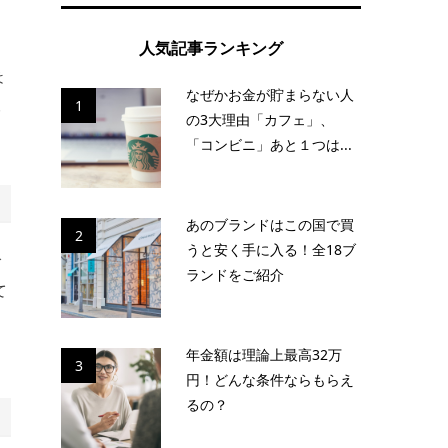
つ
人気記事ランキング
。
は
なぜかお金が貯まらない人
1
み
の3大理由「カフェ」、
「コンビニ」あと１つは...
あのブランドはこの国で買
2
うと安く手に入る！全18ブ
で
ランドをご紹介
て
に
年金額は理論上最高32万
3
円！どんな条件ならもらえ
るの？