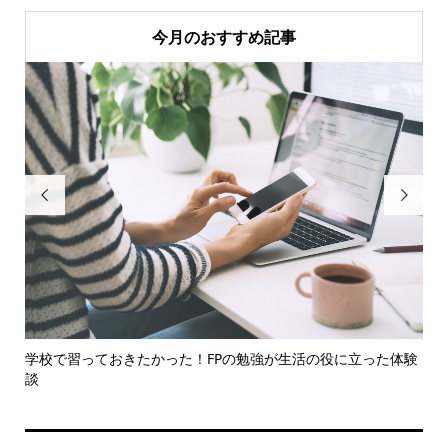
今月のおすすめ記事


節約
学校で習っておきたかった！FPの勉強が生活の役に立った体験
燃
談
で比.