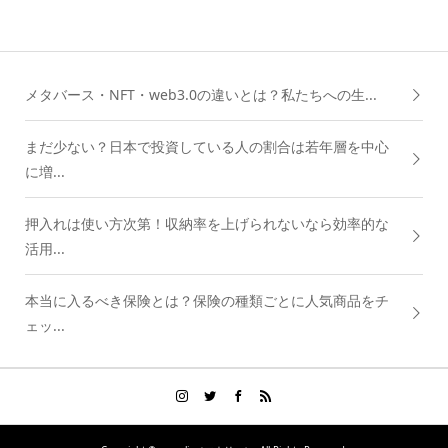
メタバース・NFT・web3.0の違いとは？私たちへの生...
まだ少ない？日本で投資している人の割合は若年層を中心
に増...
押入れは使い方次第！収納率を上げられないなら効率的な
活用...
本当に入るべき保険とは？保険の種類ごとに人気商品をチ
ェッ...