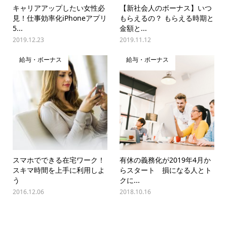
キャリアアップしたい女性必
【新社会人のボーナス】いつ
見！仕事効率化iPhoneアプリ
もらえるの？ もらえる時期と
5...
金額と...
2019.12.23
2019.11.12
給与・ボーナス
給与・ボーナス
スマホでできる在宅ワーク！
有休の義務化が2019年4月か
スキマ時間を上手に利用しよ
らスタート 損になる人とト
う
クに...
2016.12.06
2018.10.16