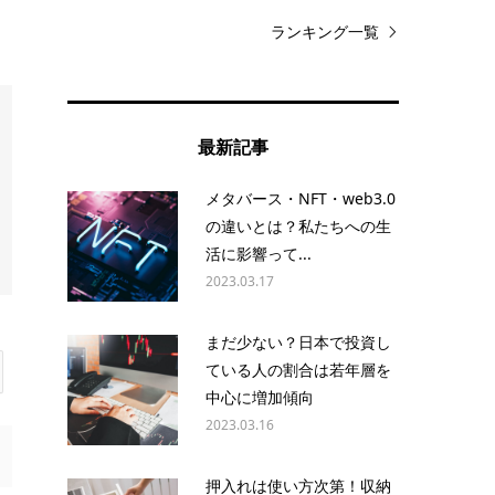
ランキング一覧
最新記事
メタバース・NFT・web3.0
の違いとは？私たちへの生
活に影響って...
2023.03.17
まだ少ない？日本で投資し
ている人の割合は若年層を
中心に増加傾向
2023.03.16
押入れは使い方次第！収納