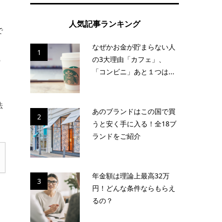
人気記事ランキング
で
なぜかお金が貯まらない人
1
の3大理由「カフェ」、
の
「コンビニ」あと１つは...
法
あのブランドはこの国で買
2
うと安く手に入る！全18ブ
ランドをご紹介
年金額は理論上最高32万
3
円！どんな条件ならもらえ
るの？