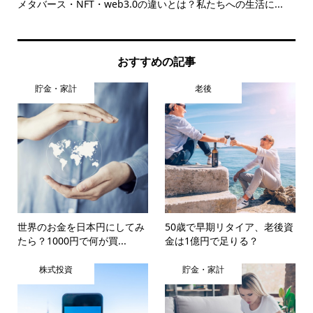
ーを
メタバース・NFT・web3.0の違いとは？私たちへの生活に...
仕
けた.
おすすめの記事
貯金・家計
老後
世界のお金を日本円にしてみ
50歳で早期リタイア、老後資
たら？1000円で何が買...
金は1億円で足りる？
株式投資
貯金・家計