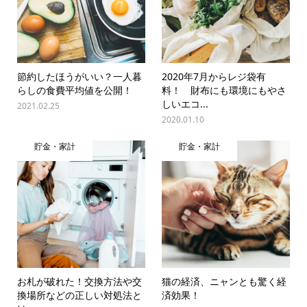
節約したほうがいい？一人暮
2020年7月からレジ袋有
らしの食費平均値を公開！
料！ 財布にも環境にもやさ
しいエコ...
2021.02.25
2020.01.10
貯金・家計
貯金・家計
お札が破れた！交換方法や交
猫の経済、ニャンとも驚く経
換場所などの正しい対処法と
済効果！