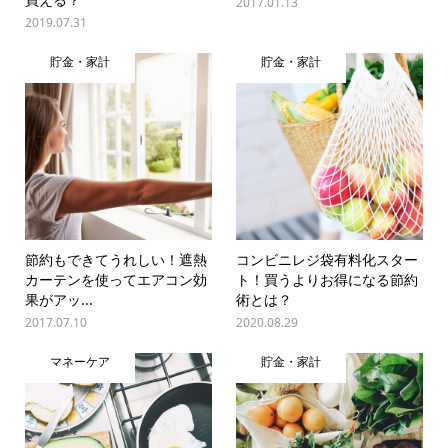
2017.01.13
2019.07.31
貯金・家計
貯金・家計
節約もできてうれしい！遮熱
コンビニレジ袋有料化スター
カーテンを使ってエアコン効
ト！買うよりお得になる節約
果がアッ...
術とは？
2017.07.10
2020.08.29
マネーケア
貯金・家計