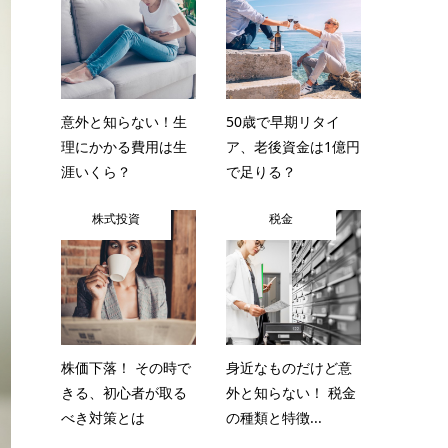
意外と知らない！生
50歳で早期リタイ
理にかかる費用は生
ア、老後資金は1億円
涯いくら？
で足りる？
株式投資
税金
株価下落！ その時で
身近なものだけど意
きる、初心者が取る
外と知らない！ 税金
べき対策とは
の種類と特徴...