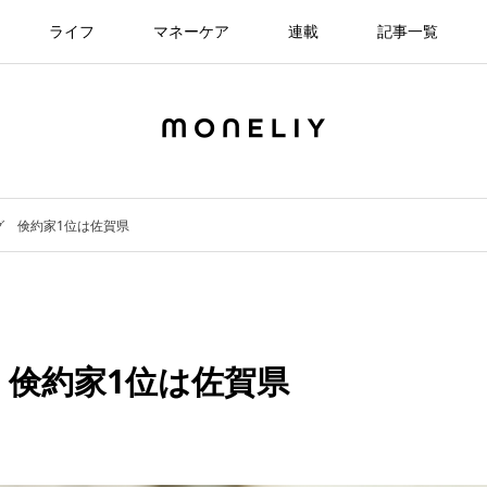
ライフ
マネーケア
連載
記事一覧
グ 倹約家1位は佐賀県
 倹約家1位は佐賀県