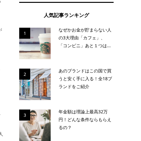
の
人気記事ランキング
が
なぜかお金が貯まらない人
1
の3大理由「カフェ」、
「コンビニ」あと１つは...
阪
あのブランドはこの国で買
2
うと安く手に入る！全18ブ
ランドをご紹介
年金額は理論上最高32万
で
3
円！どんな条件ならもらえ
るの？
人