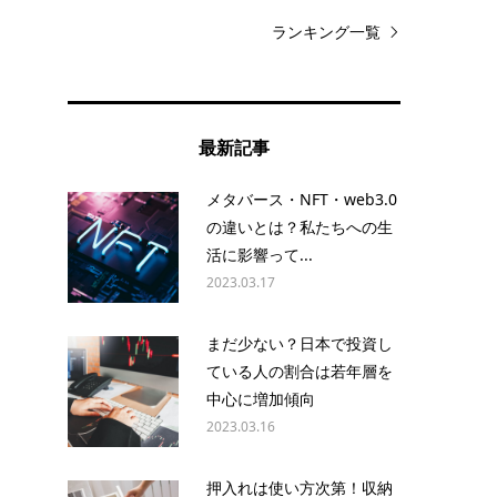
ランキング一覧
最新記事
メタバース・NFT・web3.0
の違いとは？私たちへの生
活に影響って...
2023.03.17
まだ少ない？日本で投資し
ている人の割合は若年層を
中心に増加傾向
2023.03.16
押入れは使い方次第！収納