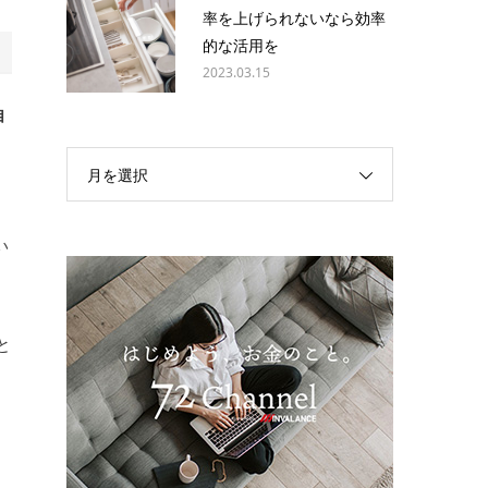
率を上げられないなら効率
的な活用を
2023.03.15
自
月を選択
。
い
と