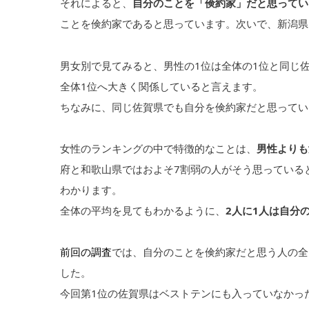
それによると、
自分のことを「倹約家」だと思ってい
ことを倹約家であると思っています。次いで、新潟県、
男女別で見てみると、男性の1位は全体の1位と同じ佐賀
全体1位へ大きく関係していると言えます。
ちなみに、同じ佐賀県でも自分を倹約家だと思ってい
女性のランキングの中で特徴的なことは、
男性よりも
府と和歌山県ではおよそ7割弱の人がそう思っていると
わかります。
全体の平均を見てもわかるように、
2人に1人は自分
前回の調査
では、自分のことを倹約家だと思う人の全国平
した。
今回第1位の佐賀県はベストテンにも入っていなかっ