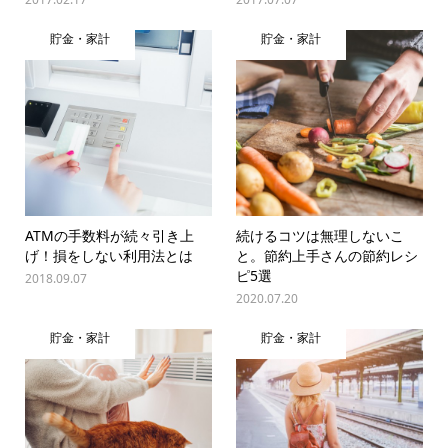
貯金・家計
貯金・家計
ATMの手数料が続々引き上
続けるコツは無理しないこ
げ！損をしない利用法とは
と。節約上手さんの節約レシ
ピ5選
2018.09.07
2020.07.20
貯金・家計
貯金・家計