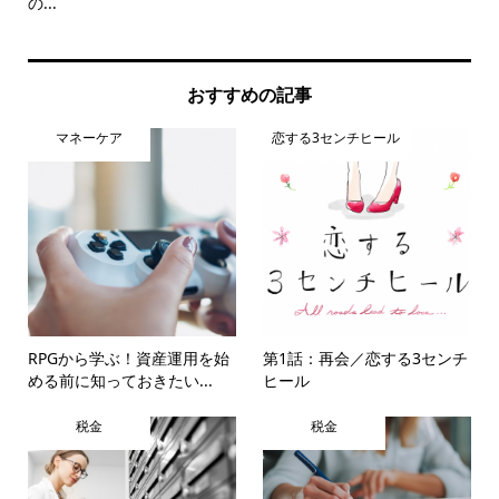
の...
紹
おすすめの記事
マネーケア
恋する3センチヒール
RPGから学ぶ！資産運用を始
第1話：再会／恋する3センチ
める前に知っておきたい...
ヒール
税金
税金