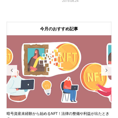
2019.08.24
今月のおすすめ記事


暗号資産未経験から始めるNFT！法律の整備や利益が出たとき
住