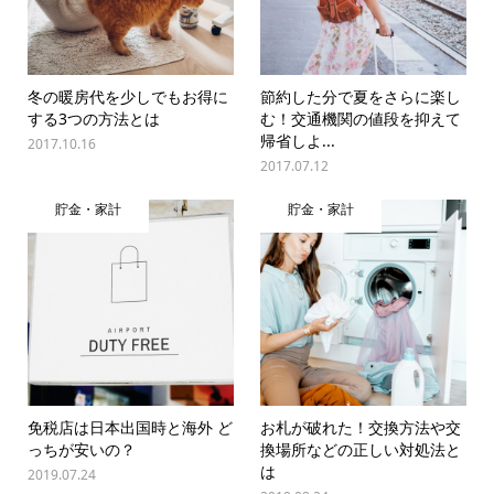
冬の暖房代を少しでもお得に
節約した分で夏をさらに楽し
する3つの方法とは
む！交通機関の値段を抑えて
帰省しよ...
2017.10.16
2017.07.12
貯金・家計
貯金・家計
免税店は日本出国時と海外 ど
お札が破れた！交換方法や交
っちが安いの？
換場所などの正しい対処法と
は
2019.07.24