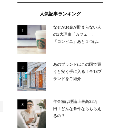
ジ
人気記事ランキング
なぜかお金が貯まらない人
1
の3大理由「カフェ」、
「コンビニ」あと１つは...
は
あのブランドはこの国で買
2
うと安く手に入る！全18ブ
ランドをご紹介
年金額は理論上最高32万
3
円！どんな条件ならもらえ
るの？
カ