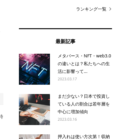
ランキング一覧
を
最新記事
メタバース・NFT・web3.0
の違いとは？私たちへの生
イ
活に影響って...
2023.03.17
まだ少ない？日本で投資し
ている人の割合は若年層を
中心に増加傾向
時
2023.03.16
押入れは使い方次第！収納