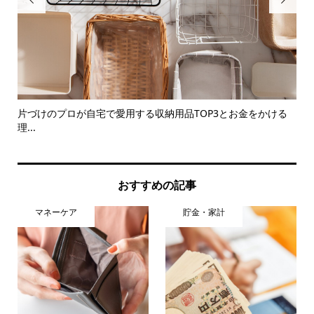
えの
片づけのプロが自宅で愛用する収納用品TOP3とお金をかける
コ
理...
新事.
おすすめの記事
マネーケア
貯金・家計