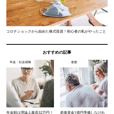
コロナショックから始めた株式投資！初心者の私がやったこと
冷
メリ.
おすすめの記事
年金・社会保険
老後
年金額は理論上最高32万円！
老後資金1億円準備しなけれ