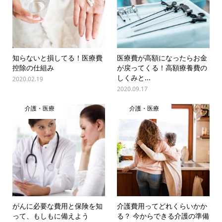
知らないと損してる！医療費
医療費が高額になったらお金
控除の仕組み
が戻ってくる！高額療養費の
しくみと...
2020.02.19
2020.09.17
介護・医療
介護・医療
がんに必要な費用と保険を知
介護費用ってどれくらいかか
って、もしもに備えよう
る？ 今からできる介護の準備