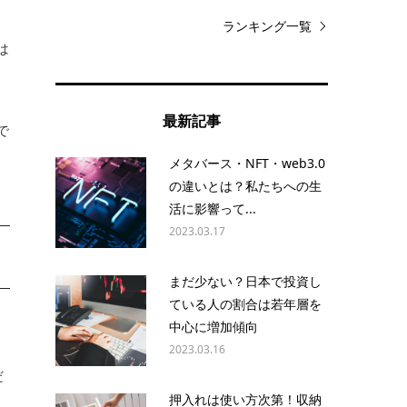
ランキング一覧
は
も
最新記事
で
メタバース・NFT・web3.0
の違いとは？私たちへの生
活に影響って...
2023.03.17
まだ少ない？日本で投資し
ている人の割合は若年層を
中心に増加傾向
2023.03.16
だ
押入れは使い方次第！収納