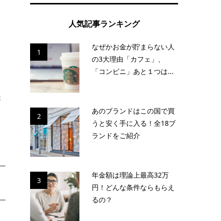
人気記事ランキング
なぜかお金が貯まらない人
1
り
の3大理由「カフェ」、
「コンビニ」あと１つは...
が
あのブランドはこの国で買
、
2
うと安く手に入る！全18ブ
ランドをご紹介
年金額は理論上最高32万
3
円！どんな条件ならもらえ
るの？