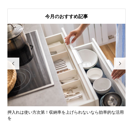
今月のおすすめ記事


の
押入れは使い方次第！収納率を上げられないなら効率的な活用
【
を
のリ.