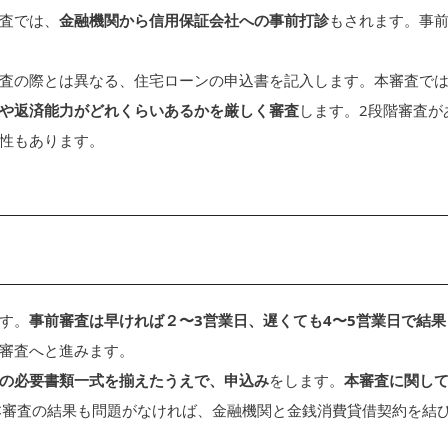
査では、
金融機関から信用保証会社への事前打診
もされます。事
査の際とは異なる、住宅ローンの申込書を記入します。本審査で
や返済能力がどれくらいあるかを厳しく審査
します。2段階審査が
性もあります。
す。
事前審査は早ければ２〜3営業日、遅くても4〜5営業日で結果
審査へと進みます。
の必要書類一式を揃えたうえで、申込み
をします。
本審査に関し
本審査の結果も問題がなければ、金融機関と金銭消費貸借契約を結