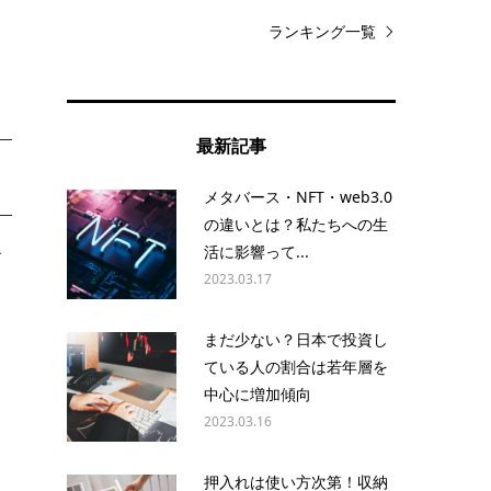
ま
ランキング一覧
最新記事
メタバース・NFT・web3.0
の違いとは？私たちへの生
活に影響って...
で
2023.03.17
まだ少ない？日本で投資し
ている人の割合は若年層を
中心に増加傾向
、
2023.03.16
押入れは使い方次第！収納