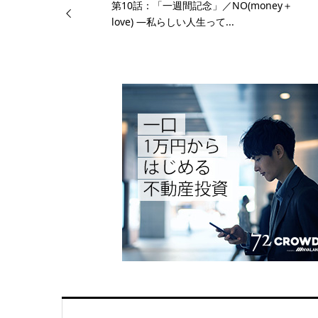
第10話：「一週間記念」／NO(money＋
love) —私らしい人生って...