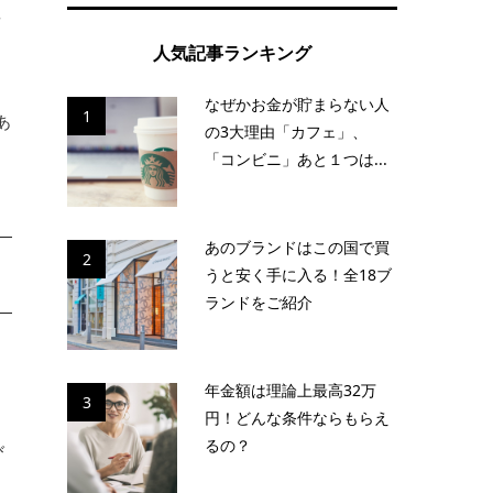
前
人気記事ランキング
は
なぜかお金が貯まらない人
1
あ
の3大理由「カフェ」、
「コンビニ」あと１つは...
あのブランドはこの国で買
2
うと安く手に入る！全18ブ
ランドをご紹介
年金額は理論上最高32万
3
円！どんな条件ならもらえ
て
るの？
び