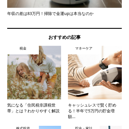
とめ
年収の差は83万円！掃除で金運upは本当なのか
【
は
おすすめの記事
税金
マネーケア
気になる「住民税非課税世
キャッシュレスで賢く貯め
帯」とは？わかりやすく解説
る！半年で5万円の貯金増
額...
株式投資
貯金・家計