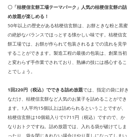
〇「桔梗信玄餅工場テーマパーク」人気の桔梗信玄餅の詰
め放題が楽しめる！
50年以上の歴史がある桔梗信玄餅は、お餅ときな粉と黒蜜
の絶妙なバランスでほっとする懐かしい味です。桔梗信玄
餅工場では、お餅が作られて包装されるまでの流れを見学
することができます。製造工程の最後の包装は、創業当初
と変わらず手作業でされており、熟練の技には感心するこ
とでしょう。
1回220円（税込）でできる詰め放題
では、指定の袋に好き
なだけ、桔梗信玄餅など人気のお菓子を詰めることができ
ます。1人平均15個以上は詰められるということですが、
桔梗信玄餅は10個箱入りで1711円（税込）ですので、か
なりおトクですね。詰め放題では、入れる袋が破けてしま
ったり、袋を閉じきれない場合はやり直しになってしまい