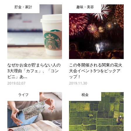
貯金・家計
趣味・美容
なぜかお金が貯まらない人の
この冬開催される関東の花火
3大理由「カフェ」、「コン
大会イベント5つをピックア
ビニ」あ...
ップ！
2019.02.07
2019.11.30
ライフ
税金