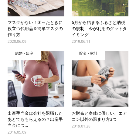
マスクがない！困ったときに
6月から始まるふるさと納税
役立つ代用品＆簡単マスクの
の規制 今が利用のグットタ
作り方
イミング
2020.06.09
2019.06.11
結婚・出産
貯金・家計
出産手当金は会社を退職した
お財布と身体に優しい、エア
あとでももらえるの？出産手
コン以外の温まり方3つ
当金につ...
2019.01.28
2016.05.09