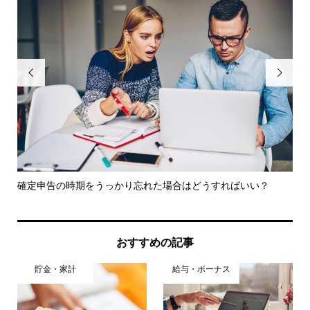


が貯
確定申告の時期をうっかり忘れた場合はどうすればいい？
グ
談..
おすすめの記事
貯金・家計
給与・ボーナス